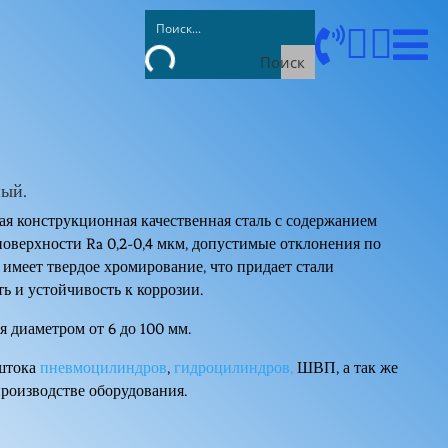




Поиск
ный.
тая конструкционная качественная сталь с содержанием
поверхности Ra 0,2-0,4 мкм, допустимые отклонения по
 имеет твердое хромирование, что придает стали
ь и устойчивость к коррозии.
я диаметром от 6 до 100 мм.
 штока
пневмоцилиндров
,
гидроцилиндров,
ШВП, а так же
роизводстве оборудования.