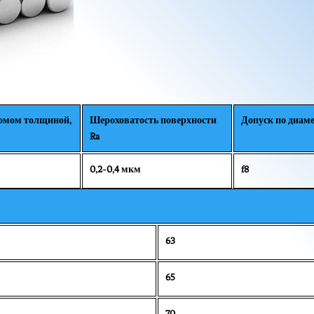
омом толщиной,
Шероховатость поверхности
Допуск по диам
Ra
0,2-0,4 мкм
f8
63
65
70