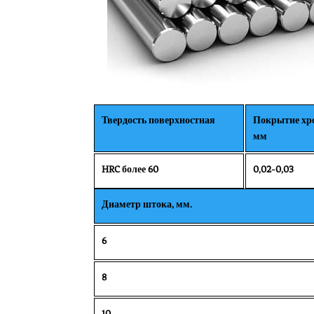
Твердость поверхностная
Покрытие хр
мм
HRC более 60
0,02-0,03
Диаметр штока, мм.
6
8
10