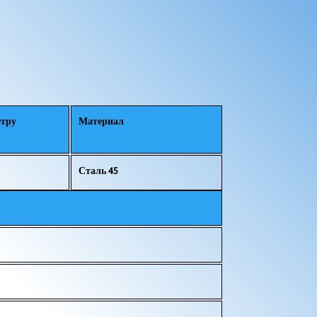
етру
Материал
Сталь 45