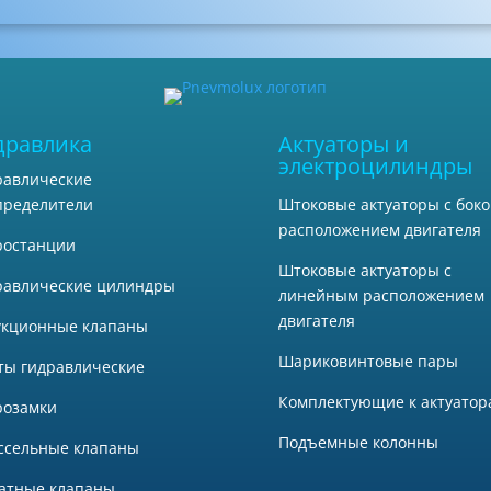
дравлика
Актуаторы и
электроцилиндры
равлические
Штоковые актуаторы с бок
пределители
расположением двигателя
ростанции
Штоковые актуаторы с
равлические цилиндры
линейным расположением
двигателя
укционные клапаны
Шариковинтовые пары
ты гидравлические
Комплектующие к актуатор
розамки
Подъемные колонны
ссельные клапаны
атные клапаны