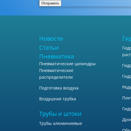
Отправить
Новости
Ги
Статьи
Гид
рас
Пневматика
Пневматические цилиндры
Гид
Пневматические
Гид
распределители
Ред
Подготовка воздуха
Пли
Воздушная трубка
Гид
Трубы и штоки
Дро
Трубы алюминиевые
Обр