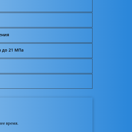
ения
а до 21 МПа
ее время.