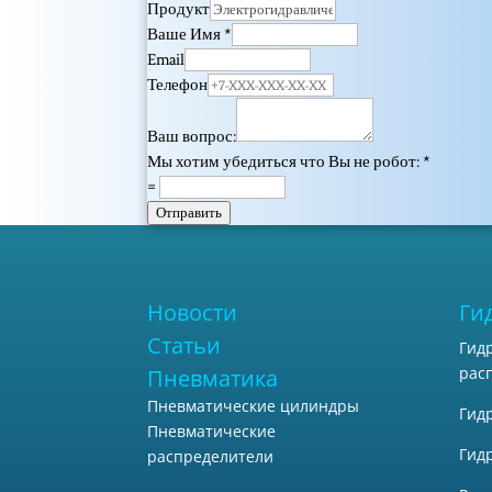
Продукт
Ваше Имя
*
Email
Телефон
Ваш вопрос:
Мы хотим убедиться что Вы не робот:
*
=
Отправить
Новости
Ги
Статьи
Гид
рас
Пневматика
Пневматические цилиндры
Гид
Пневматические
Гид
распределители