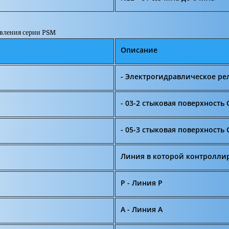
авления серии PSM
Описание
- Электрогидравлическое ре
- 03-2 стыковая поверхность 
- 05-3 стыковая поверхность 
Линия в которой контролли
P - Линия P
A - Линия A