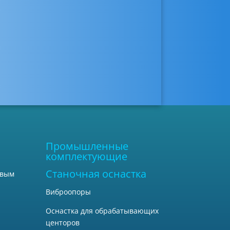
Промышленные
комплектующие
Станочная оснастка
овым
Виброопоры
Оснастка для обрабатывающих
центоров