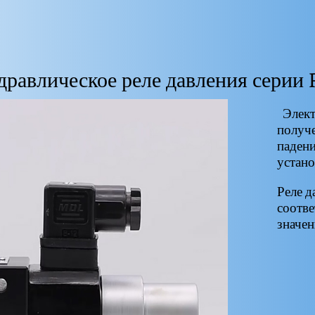
дравлическое реле давления серии
Электр
получе
падени
устано
Реле д
соотве
значен