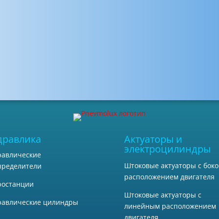
дравлика
Актуаторы и
электроцилиндры
равлические
Штоковые актуаторы с бок
пределители
расположением двигателя
ростанции
Штоковые актуаторы с
равлические цилиндры
линейным расположением
двигателя