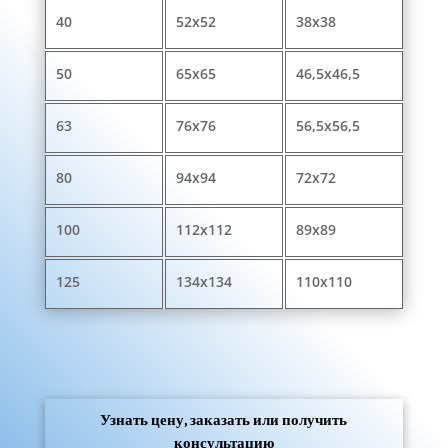
40
52x52
38x38
50
65x65
46,5x46,5
63
76x76
56,5x56,5
80
94x94
72x72
100
112x112
89x89
125
134x134
110x110
Узнать цену, заказать или получить
консультацию