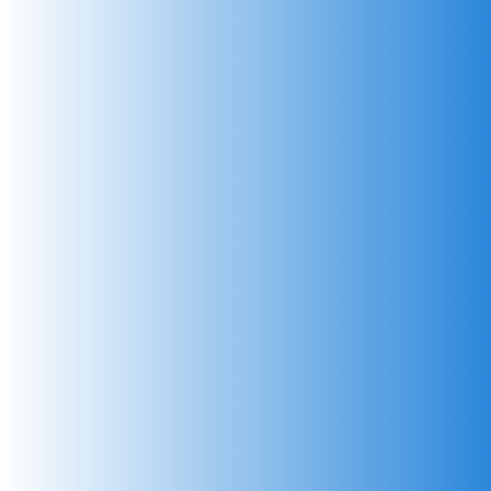
гидрораспределителях
с одной катушкой
с двумя
катушками
Электромагнитные катушки серии MF​
с
одной катушкой
с двумя катушками