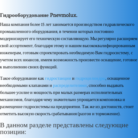
Датчики гидравлики
Гидрооборудование Pnevmolux.
Наша компания более 15 лет занимается производством гидравлического
промышленного оборудования, в течении которых постоянно
модернизирует его техническую составляющую. Мы регулярно расширяем
свой ассортимент, благодаря этому и нашим высококвалифицированным
инженерам, готовым спроектировать необходимую Вам гидросистему, с
учетом всех нюансов, имеем возможность произвести оснащение, готовое
к выполнению своих функций.
Такое оборудование как
гидростанции
и
гидроцилиндры
, оснащенное
необходимыми клапанами и
распределителями
, способно выдавать
большее усилие и мощность при малых размерах исполнительных
механизмов, благодаря чему значительно упрощается компоновка и
размещение гидросистемы на предприятии. Так же из достоинств, стоит
отметить высокую скорость срабатывания (разгон и торможение).
В данном разделе представлены следующие
позиции: