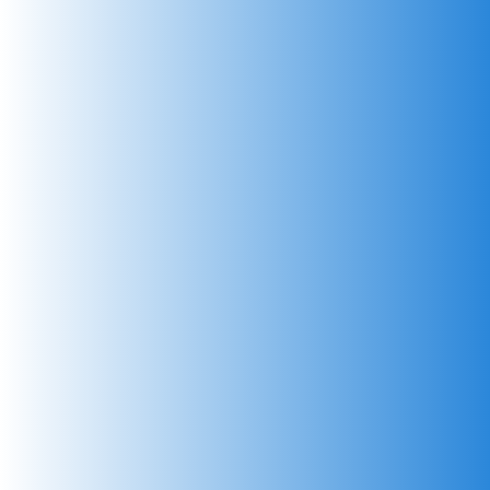
Исполнительные устройства промышленной гидравлики
Управление перемещением гидравлических приводов
Гидравлические устройства регулировки скорости
перемещения и блокировки нагрузки
Пропорциональная гидравлическая техника
Гидравлические устройства создания давления и передачи