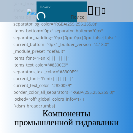
[dsm_breadcrumbs home_text="Пневмолюкс"



show_home_icon="off"
Поиск
items_bg_color="RGBA(255,255,255,0)"
separator_bg_color="RGBA(255,255,255,0)"
items_bottom="0px" separator_bottom="0px"
separator_padding="0px|0px|0px|0px|false|false"
current_bottom="0px" _builder_version="4.18.0"
_module_preset="default"
items_font="Fenix||||||||"
items_text_color="#8300E9"
separators_text_color="#8300E9"
current_font="Fenix||||||||"
current_text_color="#8300E9"
border_color_all_separators="RGBA(255,255,255,0)"
locked="off" global_colors_info="{}"]
[/dsm_breadcrumbs]
Компоненты
промышленной гидравлики