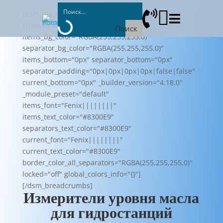


[dsm_breadcrumbs home_text="Пневмолюкс"

show_home_icon="off"
Поиск
items_bg_color="RGBA(255,255,255,0)"
separator_bg_color="RGBA(255,255,255,0)"
items_bottom="0px" separator_bottom="0px"
separator_padding="0px|0px|0px|0px|false|false"
current_bottom="0px" _builder_version="4.18.0"
_module_preset="default"
items_font="Fenix||||||||"
items_text_color="#8300E9"
separators_text_color="#8300E9"
current_font="Fenix||||||||"
current_text_color="#8300E9"
border_color_all_separators="RGBA(255,255,255,0)"
locked="off" global_colors_info="{}"]
[/dsm_breadcrumbs]
Измерители уровня масла
для гидростанций