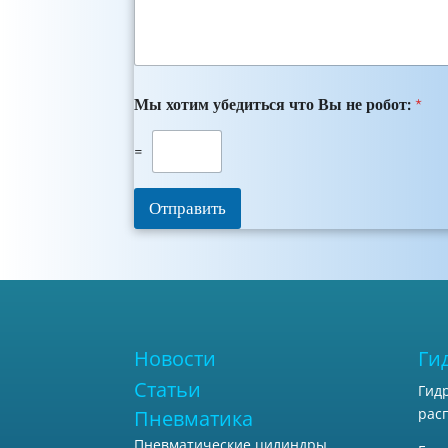
Мы хотим убедиться что Вы не робот:
*
=
Отправить
Новости
Ги
Статьи
Гид
рас
Пневматика
Пневматические цилиндры