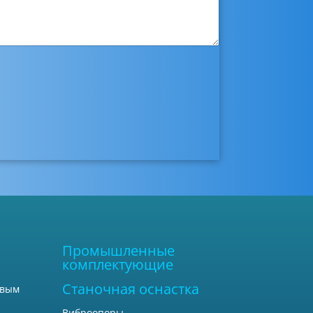
Промышленные
комплектующие
Станочная оснастка
овым
Виброопоры