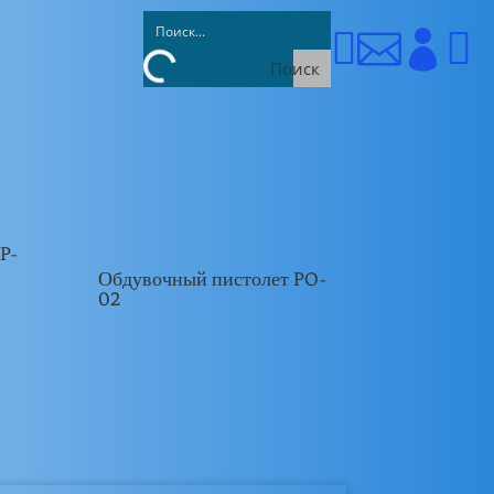




Поиск
P-
Обдувочный пистолет PO-
02