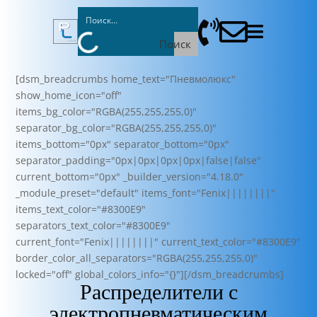



Поиск
[dsm_breadcrumbs home_text="Пневмолюкс"
show_home_icon="off"
items_bg_color="RGBA(255,255,255,0)"
separator_bg_color="RGBA(255,255,255,0)"
items_bottom="0px" separator_bottom="0px"
separator_padding="0px|0px|0px|0px|false|false"
current_bottom="0px" _builder_version="4.18.0"
_module_preset="default" items_font="Fenix||||||||"
items_text_color="#8300E9"
separators_text_color="#8300E9"
current_font="Fenix||||||||" current_text_color="#8300E9"
border_color_all_separators="RGBA(255,255,255,0)"
locked="off" global_colors_info="{}"][/dsm_breadcrumbs]
Распределители с
электропневматическим