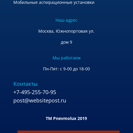
Мобильные аспирационные установки
2 - Пружинный возврат с пневматическим подпором
Наш адрес
2
Москва, Южнопортовая ул.
Вид управления золотником распределителя:
дом 9
2
Мы работаем
4 - Электромагнитная катушка
Пн-Пят: с 9-00 до 18-00
2
Контакты
3 - Пневматическое
+7-495-255-70-95
post@websitepost.ru
2
2 - Пружинный возврат с пневматическим подпором
TM Pnevmolux 2019
1