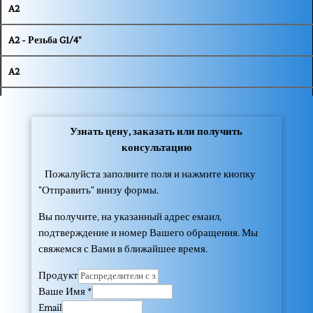
A2
A2 - Резьба G1/4"
A2
A3 - Резьба G3/8"
Узнать цену, заказать или получить
A2
консультацию
A4 - Резьба G1/2"
Пожалуйста заполните поля и нажмите кнопку
"Отправить" внизу формы.
A2
Вы получите, на указанный адрес емаил,
A5 - Резьба G3/4"
подтверждение и номер Вашего обращения. Мы
свяжемся с Вами в ближайшее время.
A2
Продукт
Ваше Имя
*
A6 - Резьба G1"
Email