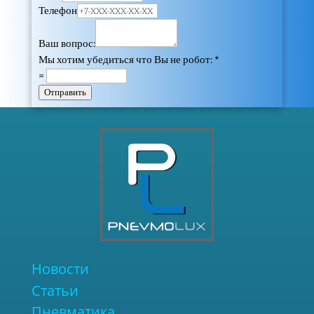
-
Телефон
Ваш вопрос:
5
Мы хотим убедиться что Вы не робот:
*
=
Количество воздушных линий:
Отправить
5
2 - 2 линии
5
3 - 3 линии
5
Новости
5 - 5 линий
Статьи
Пневматика
2