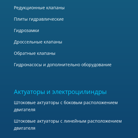
Редукционные клапаны
1 - НО (Нормальной открытый)
Плиты гидравлические
0
Гидрозамки
2 - НЗ (Нормально закрытый)
Дроссельные клапаны
Обратные клапаны
0
Гидронасосы и дополнительно оборудование
В случае когда распределитель 5/3
0
Актуаторы и электроцилиндры
3 - Все линии перекрыты
Штоковые актуаторы с боковым расположением
двигателя
0
Штоковые актуаторы с линейным расположением
4 - Подача воздуха в обе линии
двигателя
0