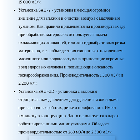
15 000 м3/ч.
Установка SAU-Y - установка имеющая огромное
значение для вытяжки и очистки воздуха с маслянным
туманом. Как правило применяется на производствах где
при обработке материалов используется подача
охлаждающих жидкостей, или же гидроабразивная резка
материалов, т.е. любые дествия связанные с появлением
маслянного или водяного тумана приносящие огромные
вред здоровью человека и повыщающие опсаность
пожарооборазования. Производительность 1 500 м3/ч и
2 200 м/ч.
Установка SAU-GD - установка с высоким
отрицательным давлением для удаления газов и дыма
при сварочных работах, резке и шлифовании. Имеет
кмпактную конструкцию. Часто используется в паре с
роботизированными манипуляторами. Обладает
произвордительностью от 260 м3/ч до 2 500 м3/ч.