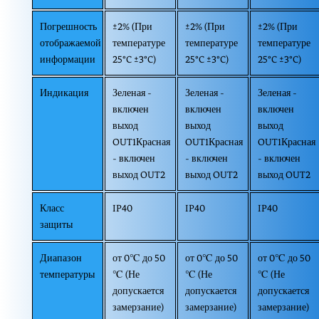
Погрешность
±2% (При
±2% (При
±2% (При
отображаемой
температуре
температуре
температуре
информации
25°C ±3°C)
25°C ±3°C)
25°C ±3°C)
Индикация
Зеленая -
Зеленая -
Зеленая -
включен
включен
включен
выход
выход
выход
OUT1Красная
OUT1Красная
OUT1Красная
- включен
- включен
- включен
выход OUT2
выход OUT2
выход OUT2
Класс
IP40
IP40
IP40
защиты
Диапазон
от 0℃ до 50
от 0℃ до 50
от 0℃ до 50
температуры
℃ (Не
℃ (Не
℃ (Не
допускается
допускается
допускается
замерзание)
замерзание)
замерзание)