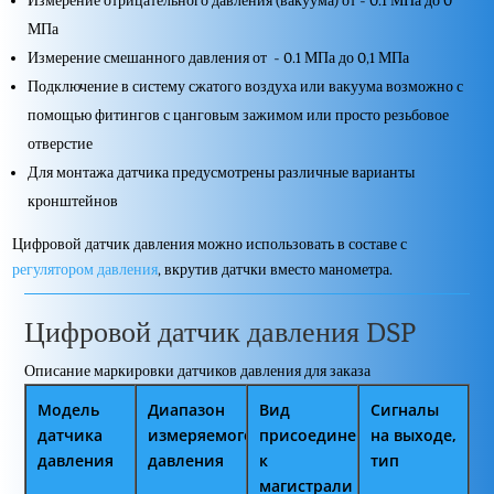
Измерение отрицательного давления (вакуума) от - 0.1 МПа до 0
МПа
Измерение смешанного давления от - 0.1 МПа до 0,1 МПа
Подключение в систему сжатого воздуха или вакуума возможно с
помощью фитингов с цанговым зажимом или просто резьбовое
отверстие
Для монтажа датчика предусмотрены различные варианты
кронштейнов
Цифровой датчик давления можно использовать в составе с
регулятором давления
, вкрутив датчки вместо манометра.
Цифровой датчик давления DSP
Описание маркировки датчиков давления для заказа
Модель
Диапазон
Вид
Сигналы
датчика
измеряемого
присоединения
на выходе,
давления
давления
к
тип
магистрали