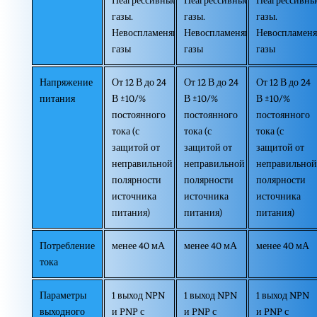
Неагрессивные
Неагрессивные
Неагрессивны
газы.
газы.
газы.
Невоспламеняющиеся
Невоспламеняющиеся
Невоспламен
газы
газы
газы
Напряжение
От 12 В до 24
От 12 В до 24
От 12 В до 24
питания
В ±10/%
В ±10/%
В ±10/%
постоянного
постоянного
постоянного
тока (с
тока (с
тока (с
защитой от
защитой от
защитой от
неправильной
неправильной
неправильной
полярности
полярности
полярности
источника
источника
источника
питания)
питания)
питания)
Потребление
менее 40 мА
менее 40 мА
менее 40 мА
тока
Параметры
1 выход NPN
1 выход NPN
1 выход NPN
выходного
и PNP с
и PNP с
и PNP с