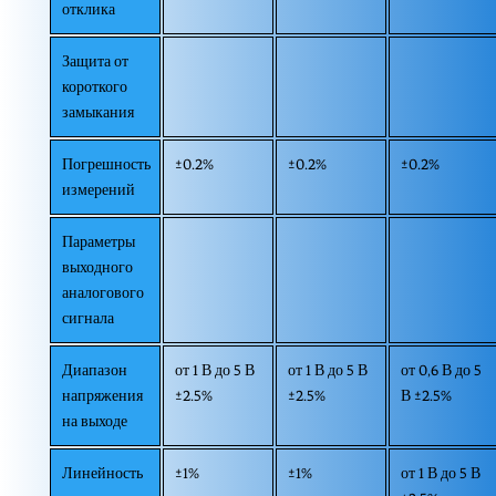
отклика
Защита от
короткого
замыкания
Погрешность
±0.2%
±0.2%
±0.2%
измерений
Параметры
выходного
аналогового
сигнала
Диапазон
от 1 В до 5 В
от 1 В до 5 В
от 0,6 В до 5
напряжения
±2.5%
±2.5%
В ±2.5%
на выходе
Линейность
±1%
±1%
от 1 В до 5 В