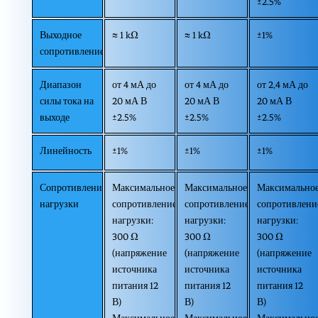
±2.5%
Выходное
≈ 1 kΩ
≈ 1 kΩ
±1%
сопротивление
Диапазон
от 4 мА до
от 4 мА до
от 2,4 мА до
силы тока на
20 мА В
20 мА В
20 мА В
выходе
±2.5%
±2.5%
±2.5%
Линейность
±1%
±1%
±1%
Сопротивление
Максимальное
Максимальное
Максимально
нагрузки
сопротивление
сопротивление
сопротивлени
нагрузки:
нагрузки:
нагрузки:
300 Ω
300 Ω
300 Ω
(напряжение
(напряжение
(напряжение
источника
источника
источника
питания 12
питания 12
питания 12
В)
В)
В)