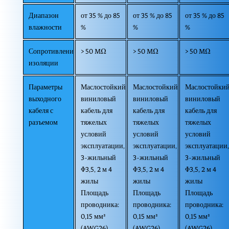
Диапазон
от 35 % до 85
от 35 % до 85
от 35 % до 85
влажности
%
%
%
Сопротивление
> 50 MΩ
> 50 MΩ
> 50 MΩ
изоляции
Параметры
Маслостойкий
Маслостойкий
Маслостойки
выходного
виниловый
виниловый
виниловый
кабеля с
кабель для
кабель для
кабель для
разъемом
тяжелых
тяжелых
тяжелых
условий
условий
условий
эксплуатации,
эксплуатации,
эксплуатации,
3-жильный
3-жильный
3-жильный
Φ3,5, 2 м 4
Φ3,5, 2 м 4
Φ3,5, 2 м 4
жилы
жилы
жилы
Площадь
Площадь
Площадь
проводника:
проводника:
проводника:
0,15 мм²
0,15 мм²
0,15 мм²
(AWG26),
(AWG26),
(AWG26),