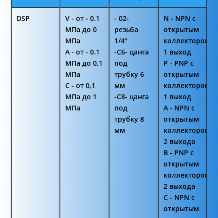
DSP
V - от - 0.1
- 02-
N - NPN с
МПа до 0
резьба
открытым
МПа
1/4"
коллектором
A - от - 0.1
-C6- цанга
1 выход
МПа до 0,1
под
P - PNP с
МПа
трубку 6
открытым
C - от 0,1
мм
коллектором
МПа до 1
-C8- цанга
1 выход
МПа
под
A - NPN с
трубку 8
открытым
мм
коллектором
2 выхода
B - PNP с
открытым
коллектором
2 выхода
C - NPN с
открытым