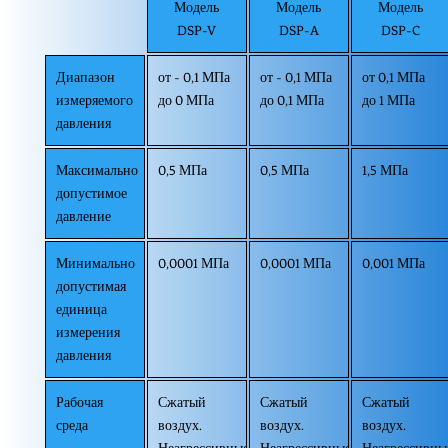
Модель
Модель
Модель
DSP-V
DSP-A
DSP-C
Диапазон
от - 0,1 МПа
от - 0,1 МПа
от 0,1 МПа
измеряемого
до 0 МПа
до 0,1 МПа
до 1 МПа
давления
Максимально
0,5 МПа
0,5 МПа
1,5 МПа
допустимое
давление
Минимально
0,0001 МПа
0,0001 МПа
0,001 МПа
допустимая
единица
измерения
давления
Рабочая
Сжатый
Сжатый
Сжатый
среда
воздух.
воздух.
воздух.