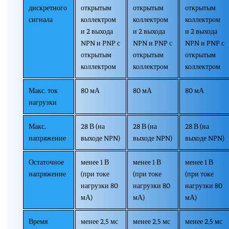
дискретного
открытым
открытым
открытым
сигнала
коллектром
коллектром
коллектром
и 2 выхода
и 2 выхода
и 2 выхода
NPN и PNP с
NPN и PNP с
NPN и PNP с
открытым
открытым
открытым
коллектром
коллектром
коллектром
Макс. ток
80 мА
80 мА
80 мА
нагрузки
Макс.
28 В (на
28 В (на
28 В (на
напряжение
выходе NPN)
выходе NPN)
выходе NPN)
Остаточное
менее 1 В
менее 1 В
менее 1 В
напряжение
(при токе
(при токе
(при токе
нагрузки 80
нагрузки 80
нагрузки 80
мА)
мА)
мА)
Время
менее 2,5 мс
менее 2,5 мс
менее 2,5 мс