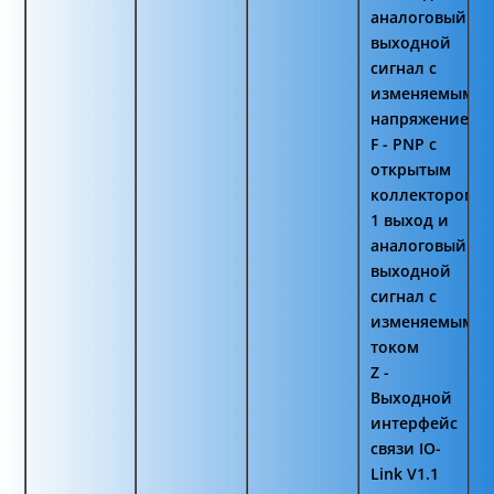
аналоговый
выходной
сигнал с
изменяемым
напряжением
F - PNP с
открытым
коллектором
1 выход и
аналоговый
выходной
сигнал с
изменяемым
током
Z -
Выходной
интерфейс
связи IO-
Link V1.1