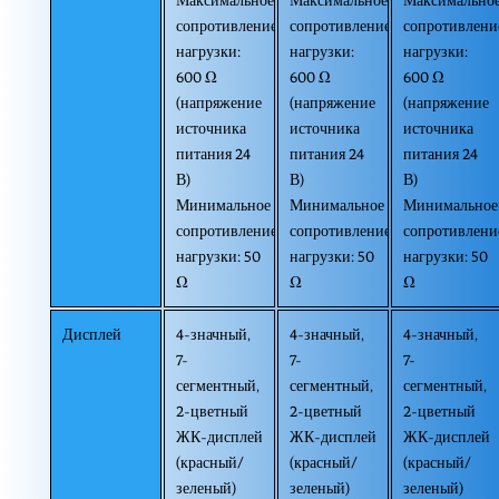
Максимальное
Максимальное
Максимально
сопротивление
сопротивление
сопротивлени
нагрузки:
нагрузки:
нагрузки:
600 Ω
600 Ω
600 Ω
(напряжение
(напряжение
(напряжение
источника
источника
источника
питания 24
питания 24
питания 24
В)
В)
В)
Минимальное
Минимальное
Минимальное
сопротивление
сопротивление
сопротивлени
нагрузки: 50
нагрузки: 50
нагрузки: 50
Ω
Ω
Ω
Дисплей
4-значный,
4-значный,
4-значный,
7-
7-
7-
сегментный,
сегментный,
сегментный,
2-цветный
2-цветный
2-цветный
ЖК-дисплей
ЖК-дисплей
ЖК-дисплей
(красный/
(красный/
(красный/
зеленый)
зеленый)
зеленый)