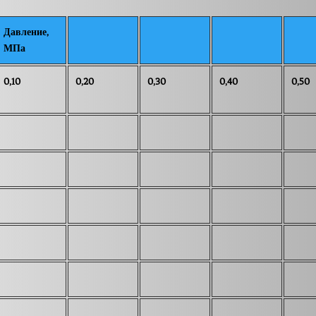
Давление,
МПа
0,10
0,20
0,30
0,40
0,50