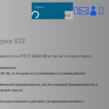




Поиск
ерии STF
ваются по
ГОСТ 6540-68
и так же соответствуют
рименения!
I 316, то это делает их устойчивыми к условиям работы в
имической промышленности, так же в пищевой промышленности, в
орской отрасли.
тся двухстороннего действия, с не проходным штоком и с