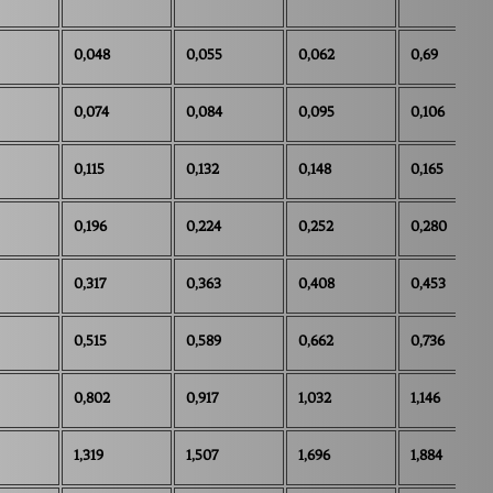
0,048
0,055
0,062
0,69
0,074
0,084
0,095
0,106
0,115
0,132
0,148
0,165
0,196
0,224
0,252
0,280
0,317
0,363
0,408
0,453
0,515
0,589
0,662
0,736
0,802
0,917
1,032
1,146
1,319
1,507
1,696
1,884