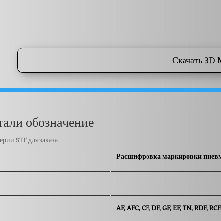
Скачать 3D 
али обозначение
рии STF для заказа
Расшифровка маркировки пнев
AF, AFC, CF, DF, GF, EF, TN, RDF, RC