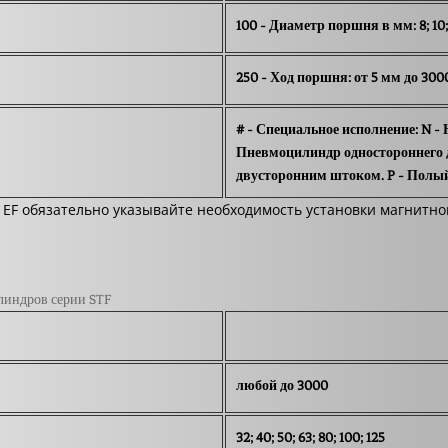
100 - Диаметр поршня в мм: 8; 10; 12;
250 - Ход поршня: от 5 мм до 30
# - Специальное исполнение: N - 
Пневмоцилиндр одностороннего д
двусторонним штоком. P - Полы
, EF обязательно указывайте необходимость установки магнитно
линдров серии STF
любой до 3000
32; 40; 50; 63; 80; 100; 125