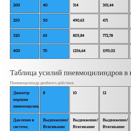
200
40
314
301,44
250
50
490,63
471
320
63
803,84
772,78
400
70
1256,64
1193,02
Таблица усилий пневмоцилиндров в 
Пневмоцилиндр двойного действия.
Диаметр
8
10
12
поршня
пневмоцилиндра
Давление в
Выдвижение/
Выдвижение/
Выдвижение/
системе,
Втягивание
Втягивание
Втягивание