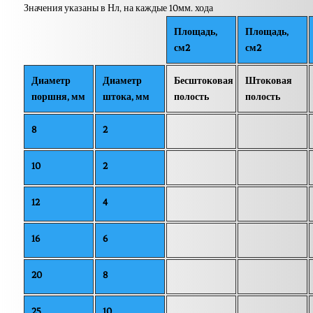
Значения указаны в Нл, на каждые 10мм. хода
Площадь,
Площадь,
см2
см2
Диаметр
Диаметр
Бесштоковая
Штоковая
поршня, мм
штока, мм
полость
полость
8
2
10
2
12
4
16
6
20
8
25
10