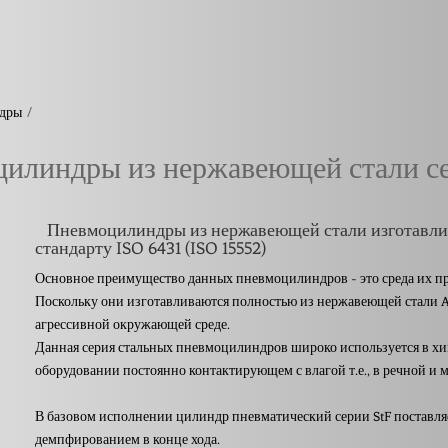
/
ндры
Пневмоцилиндры из нержавеющей стали серии STF
илиндры из нержавеющей стали с
Пневмоцилиндры из нержавеющей стали изготавли
стандарту ISO 6431 (ISO 15552)
Основное преимущество данных пневмоцилиндров - это среда их п
Поскольку они изготавливаются полностью из нержавеющей стали AIS
агрессивной окружающей среде.
Данная серия стальных пневмоцилиндров широко используется в х
оборудовании постоянно контактирующем с влагой т.е., в речной и м
В базовом исполнении цилиндр пневматический серии StF поставляе
демпфированием в конце хода.