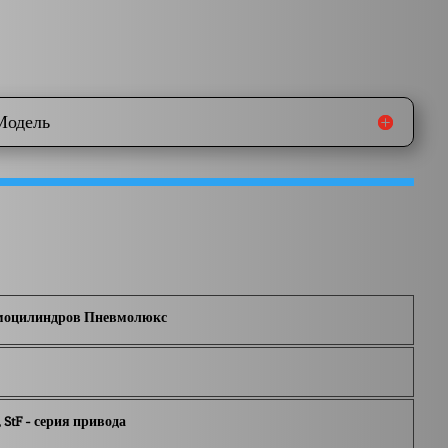
Модель
моцилиндров Пневмолюкс
F, StF - серия привода