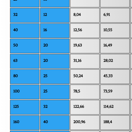
32
12
8,04
6,91
40
16
12,56
10,55
50
20
19,63
16,49
63
20
31,16
28,02
80
25
50,24
45,33
100
25
78,5
73,59
125
32
122,66
114,62
160
40
200,96
188,4