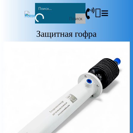



Поиск
Защитная гофра