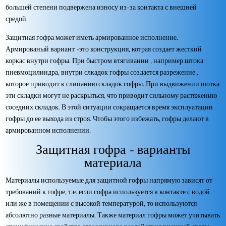
большей степени подвержена
износу из-за контакта с внешней
средой.
Защитная гофра может иметь армированное исполнение.
Армированый вариант -это конструкция, котрая создает жесткий
коркас внутри гофры. При быстром втягивании , например штока
пневмоцилиндра, внутри слкадок гофры создается разрежение ,
которое приводит к слипанию складок гофры. При выдвижении шотка
эти складки могут не раскрыться, что приводит сильному растяжению
соседних складок. В этой ситуации сокращается время эксплуатации
гофры до ее выхода из строя. Чтобы этого избежать, гофры делают в
армированном исполнении.
Защитная гофра - варианты
материала
Материалы используемые для защитной гофры напрямую зависят от
требований к гофре, т.е. если гофра используется в контакте с водой
или же в помещении с высокой температурой, то используются
абсолютно разные материалы. Также материал гофры может учитывать