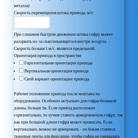
металла)
Скорость перемещения штока привода, м/с
При слишком быстром движении штока гофру может
разорвать из-за скапливающегося внутри воздуха.
Скорость больше 1 м/с. является предельной.
Ориентация привода в пространстве
Горизонтальная ориентация привода
Вертикальная ориентация привода
Свой вариант ориентации привода
Рабочее положение привода после монтажа на
оборудовании. Особенно актуально для гофры большой
длины, больше 1м. Если привод расположен
горизонтально, то лучше ставить армированную гофру, так
как при большой длине гофра может провисать. Если
вертикально, можно не армировать - по бокам ставятся
тканевые ленты для фиксации, чтобы гофра не смещалась