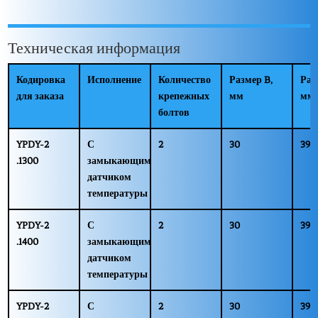
Техническая информация
Кодировка
Исполнение
Количество
Размер B,
Раз
для заказа
крепежных
мм
мм
болтов
YPDY-2
С
2
30
39
.1300
замыкающим
датчиком
температуры
YPDY-2
С
2
30
39
.1400
замыкающим
датчиком
температуры
YPDY-2
С
2
30
39