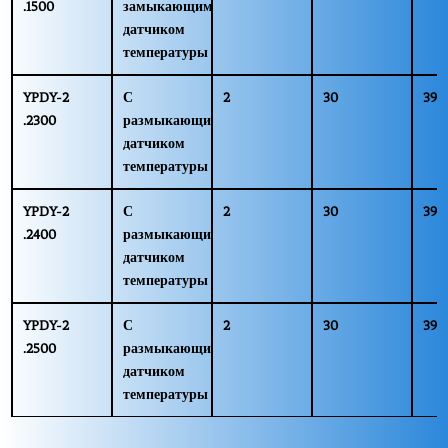
.1500
замыкающим
датчиком
температуры
YPDY-2
С
2
30
39
.2300
размыкающим
датчиком
температуры
YPDY-2
С
2
30
39
.2400
размыкающим
датчиком
температуры
YPDY-2
С
2
30
39
.2500
размыкающим
датчиком
температуры