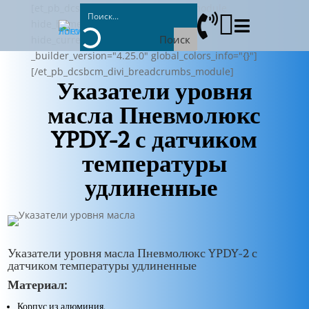
[et_pb_dcsbcm_divi_breadcrumbs_module



hide_homebreadcrumb="on"
Поиск
hide_currentbreadcrumb="on"
_builder_version="4.25.0" global_colors_info="{}"]
[/et_pb_dcsbcm_divi_breadcrumbs_module]
Указатели уровня
масла Пневмолюкс
YPDY-2 с датчиком
температуры
удлиненные
Указатели уровня масла Пневмолюкс YPDY-2 с
датчиком температуры удлиненные
Материал:
Корпус из алюминия.