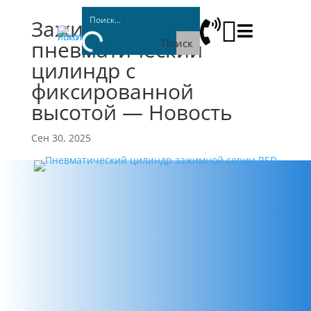
Зажимной



пневматический
Поиск
цилиндр с
фиксированной
высотой — Новость
Сен 30, 2025