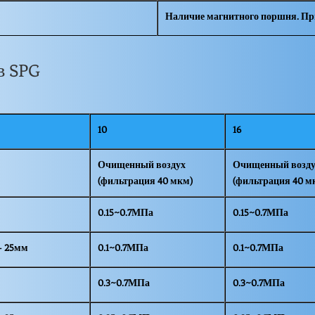
Наличие магнитного поршня. При
в SPG
10
16
Очищенный воздух
Очищенный возд
(фильтрация 40 мкм)
(фильтрация 40 м
0.15~0.7МПа
0.15~0.7МПа
- 25мм
0.1~0.7МПа
0.1~0.7МПа
0.3~0.7МПа
0.3~0.7МПа