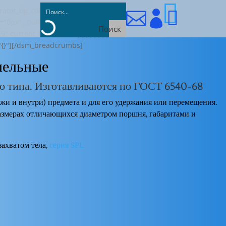

ator_bg_color="RGBA(255,255,255,0)"



"0px" _builder_version="4.18.0"
Поиск
E9" current_font="Fenix||||||||"
="{}"][/dsm_breadcrumbs]
лельные
о типа. Изготавливаются по
ГОСТ 6540-68
жи и внутри) предмета и для его удержания или перемещения.
азмерах отличающихся диаметром поршня, габаритами и
захватом тела,
серия SPL