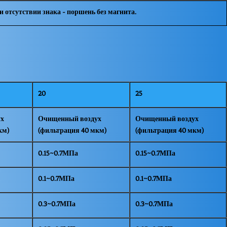
 отсутствии знака - поршень без магнита.
20
25
ух
Очищенный воздух
Очищенный воздух
км)
(фильтрация 40 мкм)
(фильтрация 40 мкм)
0.15~0.7МПа
0.15~0.7МПа
0.1~0.7МПа
0.1~0.7МПа
0.3~0.7МПа
0.3~0.7МПа