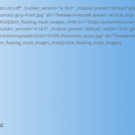
n|on|off" _builder_version="4.18.0" _module_preset="default" glob
matic-grip-Front.jpg" alt="Пневматический зажим" vertical_align
_child][dsm_floating_multi_images_child src="https://pnevmolux.c
uilder_version="4.18.0" _module_preset="default" width="30%" glob
content/uploads/2022/10/SPG-Pneumatic-grips.jpg" alt="Пневматич
sm_floating_multi_images_child][/dsm_floating_multi_images]
кс