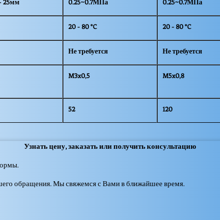
- 25мм
0.25~0.7МПа
0.25~0.7МПа
20 - 80 °C
20 - 80 °C
Не требуется
Не требуется
M3x0,5
M5x0,8
52
120
Узнать цену, заказать или получить консультацию
формы.
шего обращения. Мы свяжемся с Вами в ближайшее время.