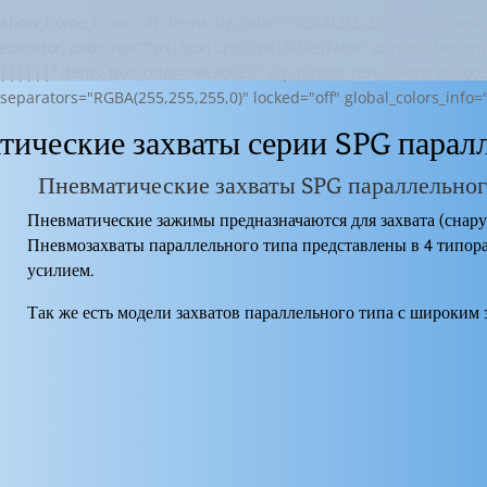
ow_home_icon="off" items_bg_color="RGBA(255,255,255,0)" separ
eparator_padding="0px|0px|0px|0px|false|false" current_bottom=
||||||" items_text_color="#8300E9" separators_text_color="#8300
_separators="RGBA(255,255,255,0)" locked="off" global_colors_info
тические захваты серии SPG парал
Пневматические захваты SPG параллельног
Пневматические зажимы предназначаются для захвата (снару
Пневмозахваты параллельного типа представлены в 4 типор
усилием.
Так же есть модели захватов параллельного типа с широким 