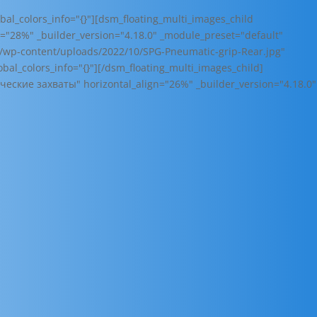
al_colors_info="{}"][dsm_floating_multi_images_child
="28%" _builder_version="4.18.0" _module_preset="default"
om/wp-content/uploads/2022/10/SPG-Pneumatic-grip-Rear.jpg"
al_colors_info="{}"][/dsm_floating_multi_images_child]
еские захваты" horizontal_align="26%" _builder_version="4.18.0"