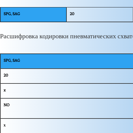
SPG, SAG
20
Расшифровка кодировки пневматических схват
SPG, SAG
20
x
NO
х