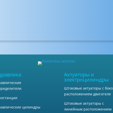
дравлика
Актуаторы и
электроцилиндры
равлические
Штоковые актуаторы с бок
пределители
расположением двигателя
ростанции
Штоковые актуаторы с
равлические цилиндры
линейным расположением