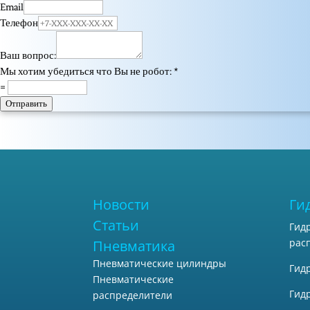
Email
Телефон
Ваш вопрос:
Мы хотим убедиться что Вы не робот:
*
=
Отправить
Новости
Ги
Статьи
Гид
рас
Пневматика
Пневматические цилиндры
Гид
Пневматические
Гид
распределители