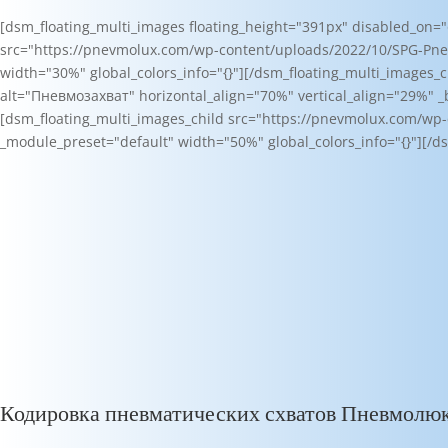
[dsm_floating_multi_images floating_height="391px" disabled_on="o
src="https://pnevmolux.com/wp-content/uploads/2022/10/SPG-Pneu
width="30%" global_colors_info="{}"][/dsm_floating_multi_images
alt="Пневмозахват" horizontal_align="70%" vertical_align="29%" _b
[dsm_floating_multi_images_child src="https://pnevmolux.com/wp-
_module_preset="default" width="50%" global_colors_info="{}"][/d
Кодировка пневматических схватов Пневмолю