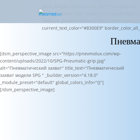
[dsm_breadcrumbs home_text="Пневмолюкс" sh
items_bottom="0px" separator_bottom="0px" s
_module_preset="default" items_font="Fenix||
current_text_color="#8300E9" border_color_all
Пневма
[dsm_perspective_image src="https://pnevmolux.com/wp-
content/uploads/2022/10/SPG-Pneumatic-grip.jpg"
alt="Пневматический захват" title_text="Пневматический
захват модели SPG " _builder_version="4.18.0"
_module_preset="default" global_colors_info="{}"]
[/dsm_perspective_image]