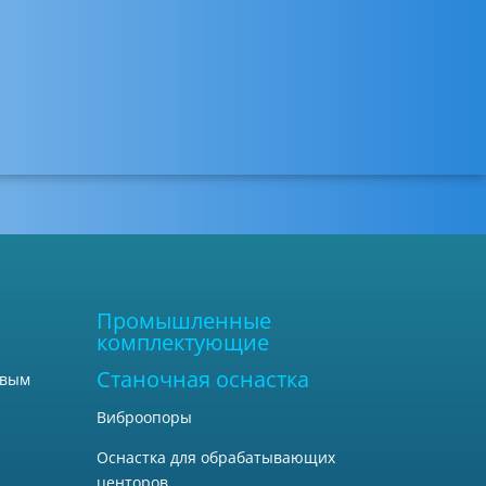
Промышленные
комплектующие
Станочная оснастка
овым
Виброопоры
Оснастка для обрабатывающих
центоров