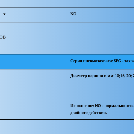
x
NO
ов
Серия пневмозахвата: SPG - захв
Диаметр поршня в мм: 10; 16; 20; 
Исполнение: NO - нормально-отк
двойного действия.