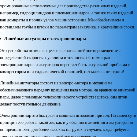
хромированные используемые для производства различных изделий,
например, гидроцилиндров и пневмоцилиндров, а так же таких изделий
как домкраты и прочих узлов машиностроения. Мы обрабатываем и
поставляем трубы и штоки по параметрам заказчика, в кратчайшие сроки.
Линейные актуаторы и электроцилиндры
Это устройства позволяющее совершать линейное перемещение с
определенной скоростью, усилием и точностью. С помощью
электроцилиндров и актуаторов перестает быть актуальной проблема с
компрессором или гидравлической станцией, нет масла – нет грязи!
Линейные актуаторы состоят из электро-мотора и механизма
обеспечивающего передачу вращения вала мотора, на вращение винтовой
пары, далее с помощью телескопического устройства штока, сам шток
делает поступательное движение.
Электроцилиндр это быстрый и мощный штоковый привод. По своей сути
принцип его работы такой же, как и у обычного линейного актуатора, но
он предназначен для более высоких нагрузок и случаев, когда требуется
точное позиционированное линейное перемещение.