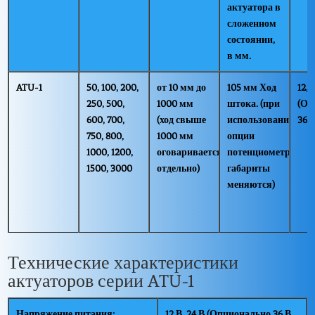
актуатора в
сложенном
состоянии,
в мм.
ATU-1
50, 100, 200,
от 10 мм до
105 мм Ход
12, 2
250, 500,
1000 мм
штока. (при
(Оп
600, 700,
(ход свыше
использовании
36, 
750, 800,
1000 мм
опции
1000, 1200,
оговаривается
потенциометра,
1500, 3000
отдельно)
габариты
меняются)
Технические характеристики
актуаторов серии ATU-1
Напряжение питания:
12 В, 24 В (Опционально 36 В,