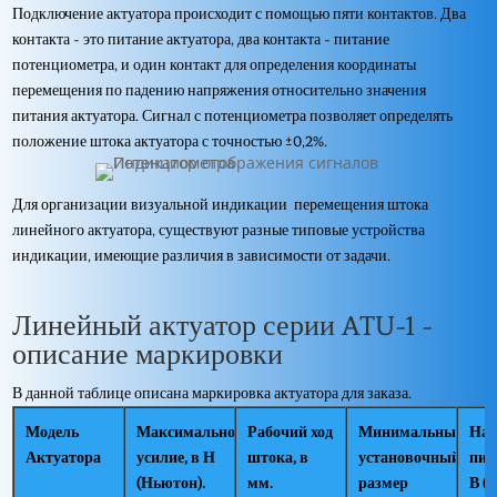
Подключение актуатора происходит с помощью пяти контактов. Два
контакта - это питание актуатора, два контакта - питание
потенциометра, и один контакт для определения координаты
перемещения по падению напряжения относительно значения
питания актуатора. Сигнал с потенциометра позволяет определять
положение штока актуатора с точностью ±0,2%.
Для организации визуальной индикации перемещения штока
линейного актуатора, существуют разные типовые устройства
индикации, имеющие различия в зависимости от задачи.
Линейный актуатор серии ATU-1 -
описание маркировки
В данной таблице описана маркировка актуатора для заказа.
Модель
Максимально
Рабочий ход
Минимальный
Нап
Актуатора
усилие, в Н
штока, в
установочный
пит
(Ньютон).
мм.
размер
В (В