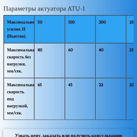
Параметры актуатора ATU-1
Максимальное
50
100
200
250
усилие, Н
(Ньютон).
Максимальная
80
60
40
25
скорость без
нагрузки,
мм/сек.
Максимальная
65
45
22
20
скорость
под
нагрузкой,
мм/сек.
Узнать цену, заказать или получить консультацию