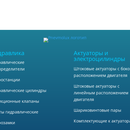
дравлика
Актуаторы и
электроцилиндры
равлические
Штоковые актуаторы с бок
пределители
расположением двигателя
ростанции
Штоковые актуаторы с
равлические цилиндры
линейным расположением
двигателя
укционные клапаны
Шариковинтовые пары
ты гидравлические
Комплектующие к актуатор
розамки