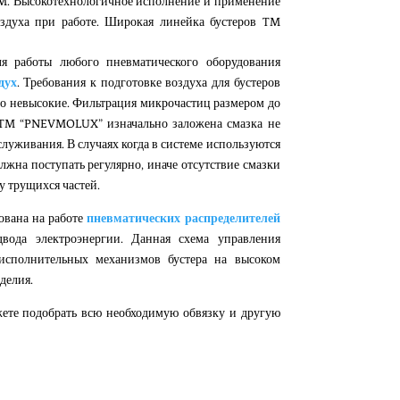
UM
. Высокотехнологичное исполнение и применение
оздуха при работе. Широкая линейка
бустеров TM
ля работы любого пневматического оборудования
дух
. Требования к
подготовке воздуха
для
бустеров
о невысокие.
Фильтрация
микрочастиц размером до
TM “PNEVMOLUX”
изначально заложена смазка не
луживания. В случаях когда в системе используются
должна поступать регулярно, иначе отсутствие смазки
 трущихся частей.
ована на работе
пневматических распределителей
двода электроэнергии. Данная схема управления
е исполнительных механизмов
бустера
на высоком
делия.
ете подобрать всю необходимую обвязку и другую