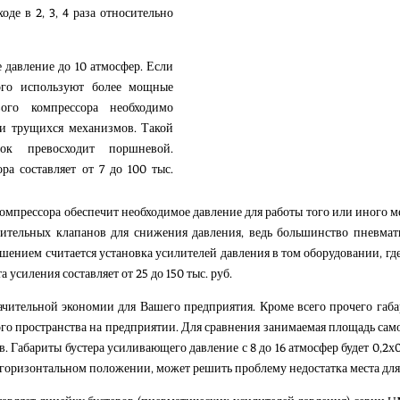
де в 2, 3, 4 раза относительно
 давление до 10 атмосфер. Если
того используют более мощные
ого компрессора необходимо
и трущихся механизмов. Такой
ок превосходит поршневой.
а составляет от 7 до 100 тыс.
мпрессора обеспечит необходимое давление для работы того или иного м
ительных клапанов для снижения давления, ведь большинство пневмати
шением считается установка усилителей давления в том оборудовании, где
усиления составляет от 25 до 150 тыс. руб.
ачительной экономии для Вашего предприятия. Кроме всего прочего габа
го пространства на предприятии. Для сравнения занимаемая площадь са
ов. Габариты бустера усиливающего давление с 8 до 16 атмосфер будет 0,2
горизонтальном положении, может решить проблему недостатка места дл