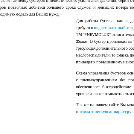
тавляет линейку
бустеров (пневматических усилителей давления) серии 
еров позволило добиться большего срока службы и меньших потерь в
ходимую модель для Ваших нужд.
Для работы
бустера
, как и д
требуется
подготовленный воз
TM “PNEVMOLUX”
относительн
25мкм. В
бустер
производства
требующая дополнительного обс
маслораспылители
, то смазка 
приведет к повышенному износу
Схема управления
бустеров
осн
с пневмоуправлением
без по
обеспечивает быстродействи
уровне, а также компактность из
Так же на нашем сайте Вы мож
пневматическую аппаратуру
.