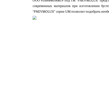
ООО «Пневмолюкс» под
TM “PNEVMOLUX”
предс
современных материалов при изготовлении буст
“PNEVMOLUX” серии UM
позволит подобрать необ