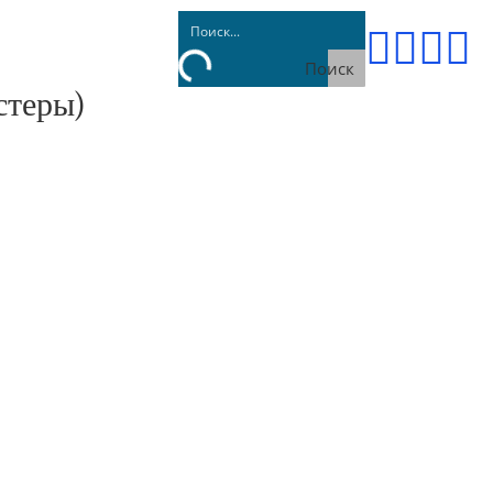




Поиск
стеры)