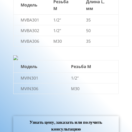
Резьба
Длина L,
Модель
М
мм
MVBA301
1/2“
35
MVBA302
1/2“
50
MVBA306
М30
35
Модель
Резьба М
MVIN301
1/2“
MVIN306
М30
Узнать цену, заказать или получить
консультацию