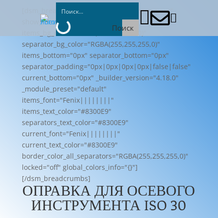
[dsm_breadcrumbs home_text="Пневмолюкс"



show_home_icon="off"
Поиск
items_bg_color="RGBA(255,255,255,0)"
separator_bg_color="RGBA(255,255,255,0)"
items_bottom="0px" separator_bottom="0px"
separator_padding="0px|0px|0px|0px|false|false"
current_bottom="0px" _builder_version="4.18.0"
_module_preset="default"
items_font="Fenix||||||||"
items_text_color="#8300E9"
separators_text_color="#8300E9"
current_font="Fenix||||||||"
current_text_color="#8300E9"
border_color_all_separators="RGBA(255,255,255,0)"
locked="off" global_colors_info="{}"]
[/dsm_breadcrumbs]
ОПРАВКА ДЛЯ ОСЕВОГО
ИНСТРУМЕНТА ISO 30