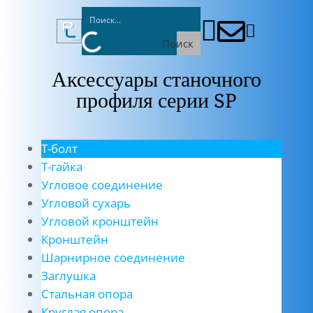



Поиск
Аксессуары станочного
профиля серии SP
Т-болт
Т-гайка
Угловое соединение
Угловой сухарь
Угловой кронштейн
Кронштейн
Шарнирное соединение
Заглушка
Стальная опора
Круглая опора