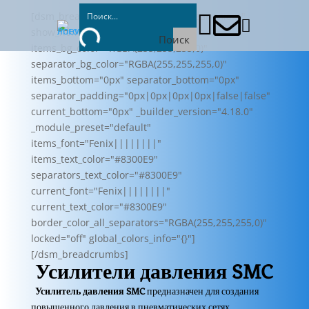
[dsm_breadcrumbs home_text="Пневмолюкс"



show_home_icon="off"
Поиск
items_bg_color="RGBA(255,255,255,0)"
separator_bg_color="RGBA(255,255,255,0)"
items_bottom="0px" separator_bottom="0px"
separator_padding="0px|0px|0px|0px|false|false"
current_bottom="0px" _builder_version="4.18.0"
_module_preset="default"
items_font="Fenix||||||||"
items_text_color="#8300E9"
separators_text_color="#8300E9"
current_font="Fenix||||||||"
current_text_color="#8300E9"
border_color_all_separators="RGBA(255,255,255,0)"
locked="off" global_colors_info="{}"]
[/dsm_breadcrumbs]
Усилители давления SMC
Усилитель давления SMC
предназначен для создания
повышенного давления в пневматических сетях