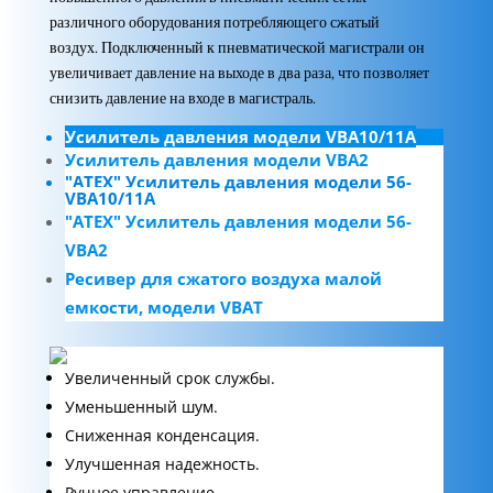
различного оборудования потребляющего сжатый
воздух. Подключенный к пневматической магистрали он
увеличивает давление на выходе в два раза, что позволяет
снизить давление на входе в магистраль.
Усилитель давления модели VBA10/11A
Усилитель давления модели VBA2
"ATEX" Усилитель давления модели 56-
VBA10/11A
"ATEX" Усилитель давления модели 56-
VBA2
Ресивер для сжатого воздуха малой
емкости, модели VBAT
Увеличенный срок службы.
Уменьшенный шум.
Сниженная конденсация.
Улучшенная надежность.
Ручное управление