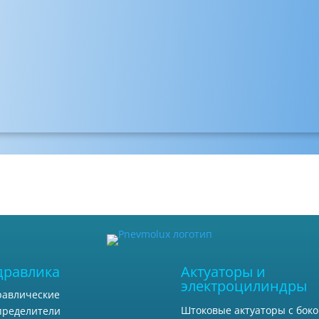
дравлика
Актуаторы и
электроцилиндры
равлические
Штоковые актуаторы с бок
пределители