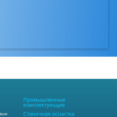
Промышленные
комплектующие
Станочная оснастка
овым