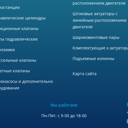
расположением двигателя
ростанции
Штоковые актуаторы с
равлические цилиндры
линейным расположением
двигателя
укционные клапаны
Шариковинтовые пары
ты гидравлические
Комплектующие к актуатор
розамки
Подъемные колонны
ссельные клапаны
атные клапаны
Карта сайта
ронасосы и дополнительно
рудование
Мы работаем
Пн-Пят: с 9-00 до 18-00