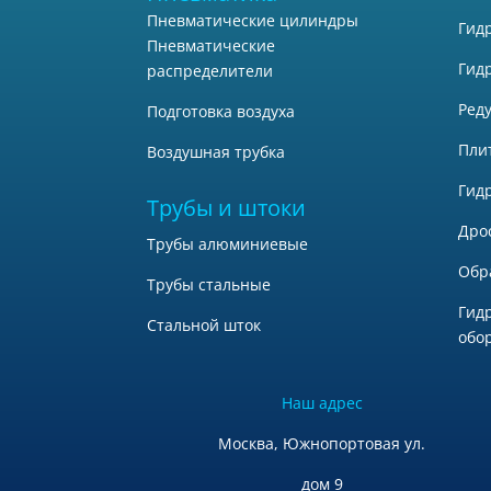
Пневматические цилиндры
Гид
Пневматические
Гид
распределители
Ред
Подготовка воздуха
Пли
Воздушная трубка
Гид
Трубы и штоки
Дро
Трубы алюминиевые
Обр
Трубы стальные
Гид
Стальной шток
обо
Наш адрес
Москва, Южнопортовая ул.
дом 9