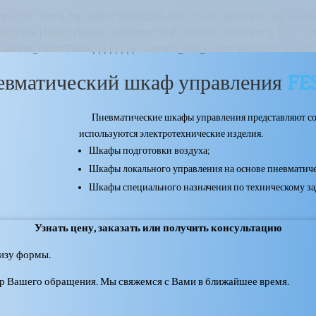
off" items_bg_color="RGBA(255,255,255,0)" separator_bg_color=
|false|false" current_bottom="0px" _builder_version="4.18.0" _m
current_font="Fenix||||||||" current_text_color="#8300E9" border_
евматический шкаф управления
FE
Пневматические шкафы управления представляют собо
используются электротехнические изделия.
Шкафы подготовки воздуха;
Шкафы локального управления на основе пневматиче
Шкафы специального назначения по техническому за
Узнать цену, заказать или получить консультацию
изу формы.
ер Вашего обращения. Мы свяжемся с Вами в ближайшее время.