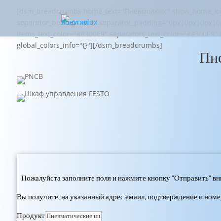
[dsm_breadcrumbs home_text="Пневмолюкс" show_home_icon="
separator_bottom="0px" separator_padding="0px|0px|0px|0px
items_text_color="#8300E9" separators_text_color="#8300E9" 
global_colors_info="{}"][/dsm_breadcrumbs]
Пн
Пожалуйста заполните поля и нажмите кнопку "Отправить" вн
Вы получите, на указанный адрес емаил, подтверждение и ном
Продукт