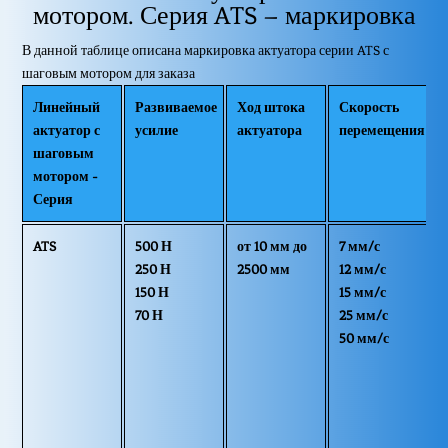
мотором. Серия ATS – маркировка
В данной таблице описана маркировка актуатора серии ATS с
шаговым мотором для заказа
Линейный
Развиваемое
Ход штока
Скорость
актуатор с
усилие
актуатора
перемещения
шаговым
мотором -
Серия
ATS
500 Н
от 10 мм до
7 мм/с
о
250 Н
2500 мм
12 мм/с
150 Н
15 мм/с
70 Н
25 мм/с
50 мм/с
1