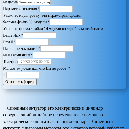
Изделие
Параметры изделия
*
Укажите маркировку или параметры изделия
Формат файла 3D модели
*
Укажите формат файла 3d модели который вам необходим
Ваше Имя
*
Email
*
Название компании
*
ИНН компании
*
Телефон
Мы хотим убедиться что Вы не робот:
*
=
Отправить форму
Линейный актуатор это электрический цилиндр
совершающий линейное перемещение с помощью
электрического двигателя и винтовой пары. Линейный
актуатор с шаговым мотором, это актуатор который работает