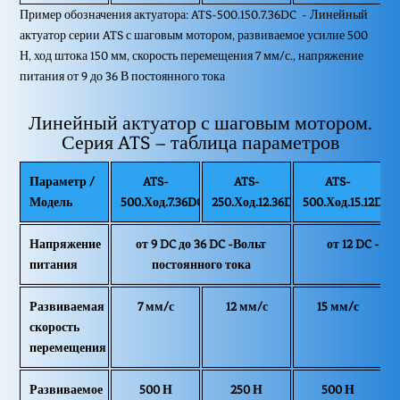
Пример обозначения актуатора: ATS-500.150.7.36DC - Линейный
актуатор серии ATS с шаговым мотором, развиваемое усилие 500
Н, ход штока 150 мм, скорость перемещения 7 мм/с., напряжение
питания от 9 до 36 В постоянного тока
Линейный актуатор с шаговым мотором.
Серия ATS – таблица параметров
Параметр /
ATS-
ATS-
ATS-
Модель
500.Ход.7.36DC
250.Ход.12.36DC
500.Ход.15.12DC
1
Напряжение
от 9 DC до 36 DC -Вольт
от 12 DC - 1
питания
постоянного тока
Развиваемая
7 мм/с
12 мм/с
15 мм/с
скорость
перемещения
Развиваемое
500 Н
250 Н
500 Н