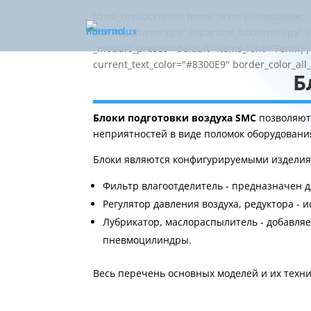
[dsm_breadcrumbs home_text="Пневмолюкс" sh
items_bottom="0px" separator_bottom="0px" s
_module_preset="default" items_font="Fenix||
current_text_color="#8300E9" border_color_all
Б
Блоки подготовки воздуха SMC
позволяют 
неприятностей в виде поломок оборудовани
Блоки являются конфигурируемыми изделиям
Фильтр влагоотделитель - предназначен д
Регулятор давления воздуха, редуктора - 
Лубрикатор, маслораспылитель - добавляе
пневмоцилиндры.
Весь перечень основных моделей и их техн