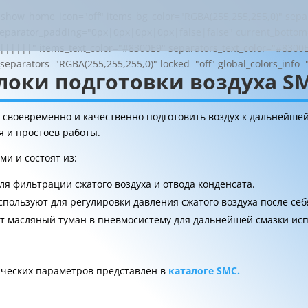
ow_home_icon="off" items_bg_color="RGBA(255,255,255,0)" separ
eparator_padding="0px|0px|0px|0px|false|false" current_bottom=
||||||" items_text_color="#8300E9" separators_text_color="#8300
_separators="RGBA(255,255,255,0)" locked="off" global_colors_info
локи подготовки воздуха S
своевременно и качественно подготовить воздух к дальнейшей
я и простоев работы.
и и состоят из:
ля фильтрации сжатого воздуха и отвода конденсата.
используют для регулировки давления сжатого воздуха после себ
т масляный туман в пневмосистему для дальнейшей смазки исп
ических параметров представлен в
каталоге SMC.