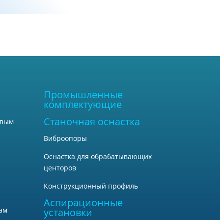
Промышленные
комплектующие
Станочная оснастка
овым
Виброопоры
Оснастка для обрабатывающих
центоров
Конструкционный профиль
Аспирационные
ам
установки