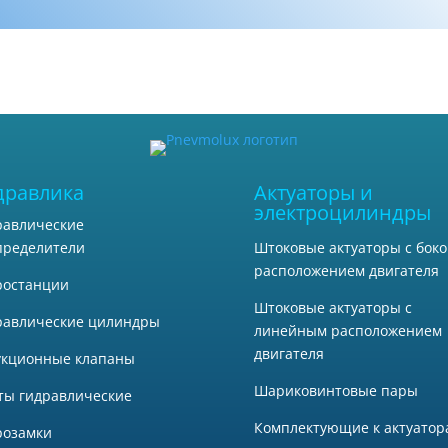
дравлика
Актуаторы и
электроцилиндры
равлические
Штоковые актуаторы с бок
пределители
расположением двигателя
ростанции
Штоковые актуаторы с
равлические цилиндры
линейным расположением
двигателя
укционные клапаны
Шариковинтовые пары
ты гидравлические
Комплектующие к актуатор
розамки