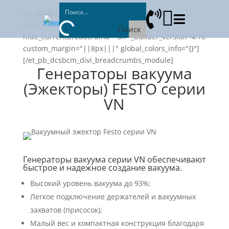

[et_pb_dcsbcm_divi_breadcrumbs_module


hide_homebreadcrumb="on"
Поиск
hide_currentbreadcrumb="on" _builder_version=4.16
custom_margin="||8px|||" global_colors_info="{}"]
[/et_pb_dcsbcm_divi_breadcrumbs_module]
Генераторы вакуума
(Эжекторы) FESTO серии
VN
Генераторы вакуума серии VN обеспечивают
быстрое и надежное создание вакуума.
Высокий уровень вакуума до 93%;
Легкое подключение держателей и вакуумных
захватов (присосок);
Малый вес и компактная конструкция благодаря